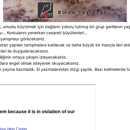
 umudu büyütmek için dağların yolunu tutmuş bir grup gerillanın yaş
ı… Korkularını yenerken cesareti büyütenleri…
ayanışmayı göreceksiniz.
ndan yapılan tartışmalara katılacak ve daha büyük bir inançla ileri atı
kleri ile duygulanacaksınız.
iğinin ortaya çıkışını izleyeceksiniz.
lara engel olmak isteyerek okuyacaksınız.
ni yayına hazırladık. El yazmalarından dizgi yaptık. Bazı kelimelerde ha