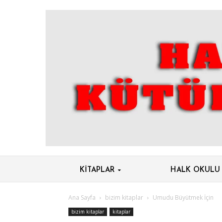
KITAPLAR
HALK OKULU
Ana Sayfa
bizim kitaplar
Umudu Büyütmek İçin
bizim kitaplar
kitaplar