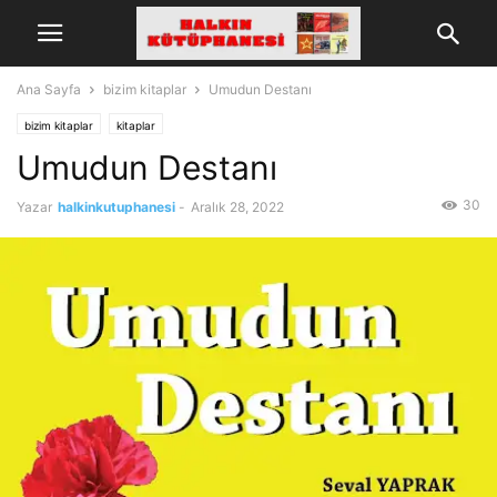
Ana Sayfa
bizim kitaplar
Umudun Destanı
bizim kitaplar
kitaplar
Umudun Destanı
30
Yazar
halkinkutuphanesi
-
Aralık 28, 2022