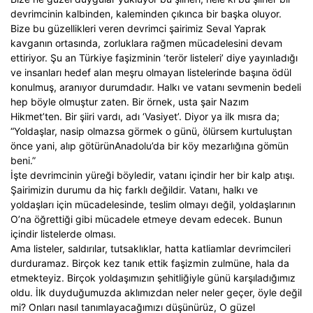
devrimcinin kalbinden, kaleminden çıkınca bir başka oluyor.
Bize bu güzellikleri veren devrimci şairimiz Seval Yaprak
kavganın ortasında, zorluklara rağmen mücadelesini devam
ettiriyor. Şu an Türkiye faşizminin ‘terör listeleri’ diye yayınladığı
ve insanları hedef alan meşru olmayan listelerinde başına ödül
konulmuş, aranıyor durumdadır. Halkı ve vatanı sevmenin bedeli
hep böyle olmuştur zaten. Bir örnek, usta şair Nazım
Hikmet’ten. Bir şiiri vardı, adı ‘Vasiyet’. Diyor ya ilk mısra da;
“Yoldaşlar, nasip olmazsa görmek o günü, ölürsem kurtuluştan
önce yani, alıp götürünAnadolu’da bir köy mezarlığına gömün
beni.”
İşte devrimcinin yüreği böyledir, vatanı içindir her bir kalp atışı.
Şairimizin durumu da hiç farklı değildir. Vatanı, halkı ve
yoldaşları için mücadelesinde, teslim olmayı değil, yoldaşlarının
O’na öğrettiği gibi mücadele etmeye devam edecek. Bunun
içindir listelerde olması.
Ama listeler, saldırılar, tutsaklıklar, hatta katliamlar devrimcileri
durduramaz. Birçok kez tanık ettik faşizmin zulmüne, hala da
etmekteyiz. Birçok yoldaşımızın şehitliğiyle günü karşıladığımız
oldu. İlk duyduğumuzda aklımızdan neler neler geçer, öyle değil
mi? Onları nasıl tanımlayacağımızı düşünürüz, O güzel