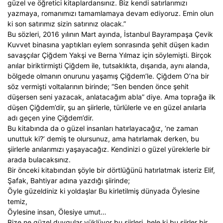
güzel ve öğretici kitaplardansınız. Biz kendi satırlarımızı
yazmaya, romanımızı tamamlamaya devam ediyoruz. Emin olun
ki son satırımız sizin satırınız olacak.”
Bu sözleri, 2016 yılının Mart ayında, İstanbul Bayrampaşa Çevik
Kuvvet binasına yaptıkları eylem sonrasında şehit düşen kadın
savaşçılar Çiğdem Yakşi ve Berna Yılmaz için söylemişti. Birçok
anılar biriktirmişti Çiğdem ile, tutsaklıkta, dışarıda, aynı alanda,
bölgede olmanın onurunu yaşamış Çiğdem’le. Çiğdem O’na bir
söz vermişti voltalarının birinde; “Sen benden önce şehit
düşersen seni yazacak, anlatacağım abla” diye. Ama toprağa ilk
düşen Çiğdem’dir, şu an şiirlerle, türlülerle ve en güzel anılarla
adı geçen yine Çiğdem’dir.
Bu kitabında da o güzel insanları hatırlayacağız, ‘ne zaman
unuttuk ki?’ demiş te olursunuz, ama hatırlamak derken, bu
şiirlerle anılarımızı yaşayacağız. Kendinizi o güzel yüreklerle bir
arada bulacaksınız.
Bir önceki kitabından şöyle bir dörtlüğünü hatırlatmak isteriz Elif,
Şafak, Bahtiyar adına yazdığı şiirinde;
Öyle güzeldiniz ki yoldaşlar Bu kirletilmiş dünyada Öylesine
temiz,
Öylesine insan, Ölesiye umut…
Bize ne güzel duygular yüklüyor bu şiirleri, hele ki bu şiirler bir