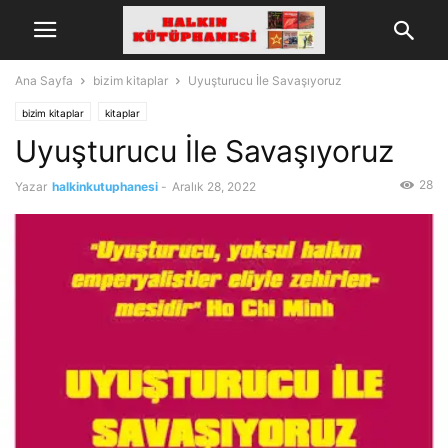
Ana Sayfa
bizim kitaplar
Uyuşturucu İle Savaşıyoruz
bizim kitaplar
kitaplar
Uyuşturucu İle Savaşıyoruz
28
Yazar
halkinkutuphanesi
-
Aralık 28, 2022